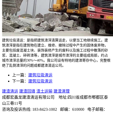
建筑垃圾清运：是指把建筑渣滓清算运走，以便当工地继续施工。建
筑渣滓是指在建筑物在建立、维修、撤除过程中产生的固体废弃物，
主要包括废混凝土块、装饰装修产生的废料以及施工过程中散落的砂
浆、混凝土、碎砖渣等，建筑渣滓是城市渣滓的主要组成局部，约占
城市渣滓总量的30%～40%。我公司设有特地的建渣寄存中心，完整根
绝了乱倒渣滓的问题成都建渣清运公司。
上一篇：
建筑垃圾清运
下一篇：
建筑垃圾清运
建渣清运
建渣回填
渣土运输
建渣清理
成都宏鑫龙建渣清运有限公司 地址:四川省成都市郫都区泰
山三巷11号
咨询及投诉热线: 183-8423-1002 邮编：610000 电子邮箱：