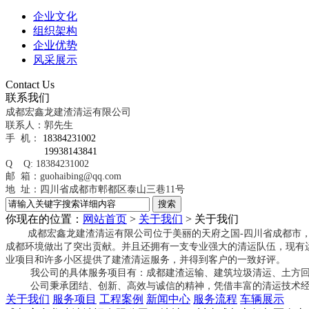
企业文化
组织架构
企业优势
风采展示
Contact Us
联系我们
成都宏鑫龙建渣清运有限公司
联系人：郭先生
手 机：
18384231002
19938143841
Q Q: 18384231002
邮 箱：guohaibing@qq.com
地 址：四川省成都市郫都区泰山三巷11号
你现在的位置：
网站首页
>
关于我们
>
关于我们
成都宏鑫龙建渣清运有限公司位于美丽的天府之国-四川省成都市，
成都环境做出了突出贡献。并且还拥有一支专业强大的清运队伍，现有运
业项目和许多小区提供了建渣清运服务，并得到客户的一致好评。
我公司的具体服务项目有：成都建渣运输、建筑垃圾清运、土方回
公司秉承团结、创新、高效与诚信的精神，凭借丰富的清运技术
关于我们
服务项目
工程案例
新闻中心
服务流程
车辆展示