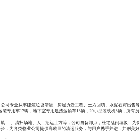
公司专业从事建筑垃圾清运、房屋拆迁工程、土方回填、水泥石籽出售等
渣专用车12辆，地下室专用建渣运输车13辆，20小型装载机3辆，所
填、 、清扫场地、人工挖运土方等，公司自备卸点，杜绝乱倒垃圾，为
经验，为各类物业公司提供高质量的清运服务，与用户携手并进，共创美