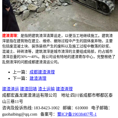
建渣清理
：是指把建筑渣滓清算运走，以便当工地继续施工。建筑渣
滓是指在建筑物在建立、维修、撤除过程中产生的固体废弃物
，主要
包括废混凝土块、装饰装修产生的废料以及施工过程中散落的砂浆、
混凝土、碎砖渣等，建筑渣滓是城市渣滓的主要组成局部，约占城市
渣滓总量的30%～40%。我公司设有特地的建渣寄存中心，完整根绝了
乱倒渣滓的问题成都建渣清运公司。
上一篇：
成都建渣清理
下一篇：
建渣清理
建渣清运
建渣回填
渣土运输
建渣清理
成都宏鑫龙建渣清运有限公司 地址:四川省成都市郫都区泰
山三巷11号
咨询及投诉热线: 183-8423-1002 邮编：610000 电子邮箱：
guohaibing@qq.com 备案号：
蜀ICP备19038407号-1