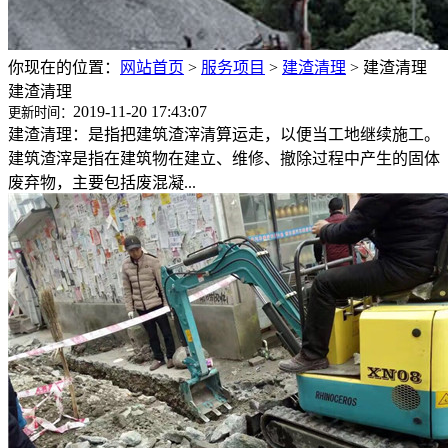
你现在的位置：
网站首页
>
服务项目
>
建渣清理
>
建渣清理
建渣清理
2019-11-20 17:43:07
更新时间：
建渣清理：是指把建筑渣滓清算运走，以便当工地继续施工。
建筑渣滓是指在建筑物在建立、维修、撤除过程中产生的固体
废弃物，主要包括废混凝...