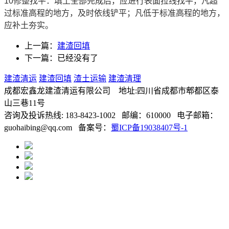
10修整找平：填土全部完成后，应进行表面拉线找平，凡超
过标准高程的地方，及时依线铲平；凡低于标准高程的地方，
应补土夯实。
上一篇：
建渣回填
下一篇：已经没有了
建渣清运
建渣回填
渣土运输
建渣清理
成都宏鑫龙建渣清运有限公司 地址:四川省成都市郫都区泰
山三巷11号
咨询及投诉热线: 183-8423-1002 邮编：610000 电子邮箱：
guohaibing@qq.com 备案号：
蜀ICP备19038407号-1