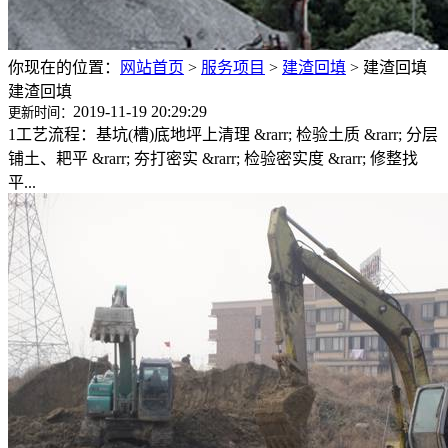
你现在的位置：
网站首页
>
服务项目
>
建渣回填
>
建渣回填
建渣回填
2019-11-19 20:29:29
更新时间：
1工艺流程：基坑(槽)底地坪上清理 &rarr; 检验土质 &rarr; 分层
铺土、耙平 &rarr; 夯打密实 &rarr; 检验密实度 &rarr; 修整找
平...