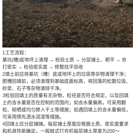
1工艺流程：
基坑(槽)底地坪上清理 → 检验土质 → 分层铺土、耙平 → 夯
打密实 → 检验密实度 → 修整找平验收
2填土前应将基坑（槽）底或地坪上的垃圾等杂物清理干净；
肥槽回填前，必须清理到基础底面标高，将回落的松散垃圾、
砂浆、石子等杂物清除干净。
3检验回填土的质量有无杂物，粒径是否符合规定，以及回填
土的含水量是否在控制的范围内；如含水量偏高，可采用翻
松、晾晒或均匀掺入干土等措施；如遇回填上的含水量偏低，
可采用预先洒水润湿等措施。
4回填土应分层铺摊。每层铺土厚度应根据土质、密实度要求
和机具性能确定。一般蛙式打夯机每层铺土厚度为200～