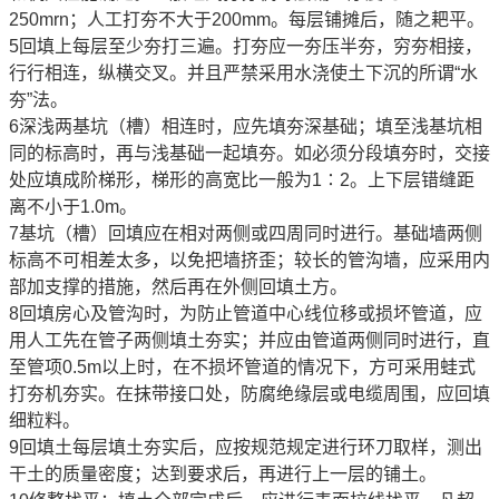
250mrn；人工打夯不大于200mm。每层铺摊后，随之耙平。
5回填上每层至少夯打三遍。打夯应一夯压半夯，穷夯相接，
行行相连，纵横交叉。并且严禁采用水浇使土下沉的所谓“水
夯”法。
6深浅两基坑（槽）相连时，应先填夯深基础；填至浅基坑相
同的标高时，再与浅基础一起填夯。如必须分段填夯时，交接
处应填成阶梯形，梯形的高宽比一般为1∶2。上下层错缝距
离不小于1.0m。
7基坑（槽）回填应在相对两侧或四周同时进行。基础墙两侧
标高不可相差太多，以免把墙挤歪；较长的管沟墙，应采用内
部加支撑的措施，然后再在外侧回填土方。
8回填房心及管沟时，为防止管道中心线位移或损坏管道，应
用人工先在管子两侧填土夯实；并应由管道两侧同时进行，直
至管项0.5m以上时，在不损坏管道的情况下，方可采用蛙式
打夯机夯实。在抹带接口处，防腐绝缘层或电缆周围，应回填
细粒料。
9回填土每层填土夯实后，应按规范规定进行环刀取样，测出
干土的质量密度；达到要求后，再进行上一层的铺土。