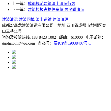
上一篇：
成都规范建筑渣土清运行为
下一篇：
建筑垃圾占据停车位 居民盼清运
建渣清运
建渣回填
渣土运输
建渣清理
成都宏鑫龙建渣清运有限公司 地址:四川省成都市郫都区泰
山三巷11号
咨询及投诉热线: 183-8423-1002 邮编：610000 电子邮箱：
guohaibing@qq.com 备案号：
蜀ICP备19038407号-1